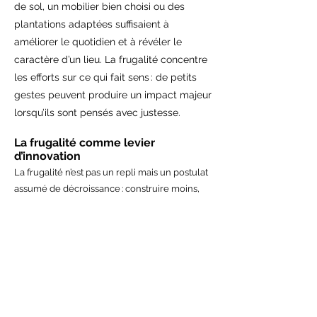
de sol, un mobilier bien choisi ou des
plantations adaptées suffisaient à
améliorer le quotidien et à révéler le
caractère d’un lieu. La frugalité concentre
les efforts sur ce qui fait sens : de petits
gestes peuvent produire un impact majeur
lorsqu’ils sont pensés avec justesse.
La frugalité comme levier
d’innovation
La frugalité n’est pas un repli mais un postulat
assumé de décroissance : construire moins,
mais mieux. Elle nous amène à interroger nos
habitudes, à modifier notre rapport au temps
et à l’espace, à privilégier la transformation de
l’existant plutôt que la construction neuve
systématique.
Cette posture devient un moteur de créativité.
Elle nous pousse à éviter la